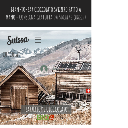
BEAN-TO-BAR CIOCCOLATO SVIZZERO FATTO A
MANO
- CONSEGNA GRATUITA DA 50CHF/€ (FR&CH)
CHOCOLAT
Accedi
BARRETTE DI CIOCCOLATO