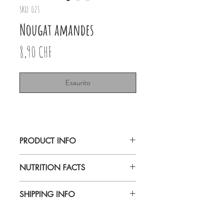
SKU: 023
Nougat amandes
Prezzo
8,90 CHF
Esaurito
PRODUCT INFO
Lait Nougat Amandes 80g
NUTRITION FACTS
Berne
SHIPPING INFO