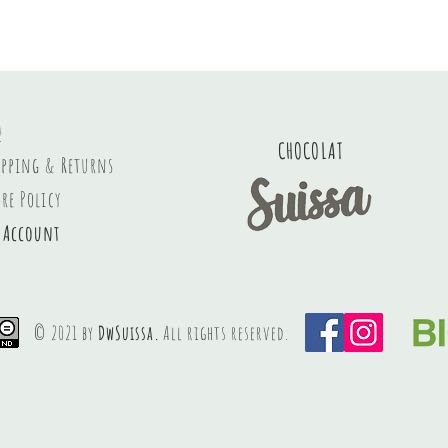
Q
CHOCOLAT
ipping & Returns
ore Policy
 Account
© 2021 by
DwSuissa.
All rights reserved.
Luxury swiss handmade chocolate