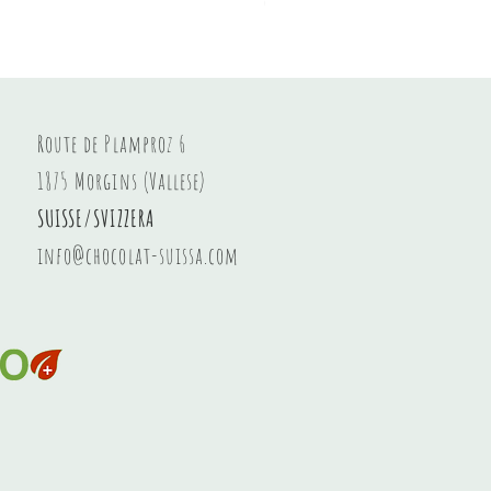
Crema di nocciole
Prezzo
8,20 CHF
Route de Plamproz 6
1875 Morgins (Vallese)
SUISSE/SVIZZERA
info@chocolat-suissa.com