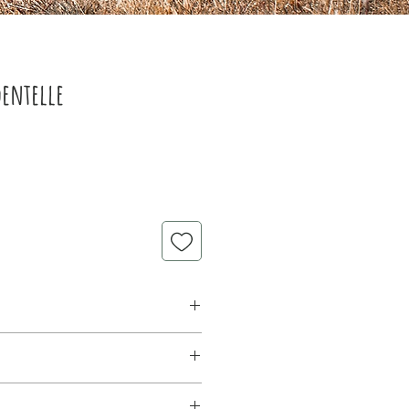
dentelle
lle 80g