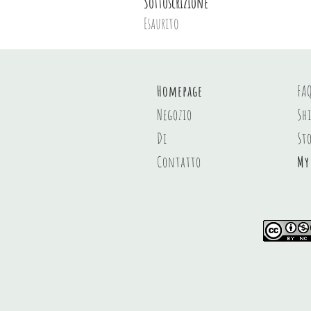
Sottoscrizione
Esaurito
Homepage
FA
Negozio
Sh
Di
St
Contatto
My