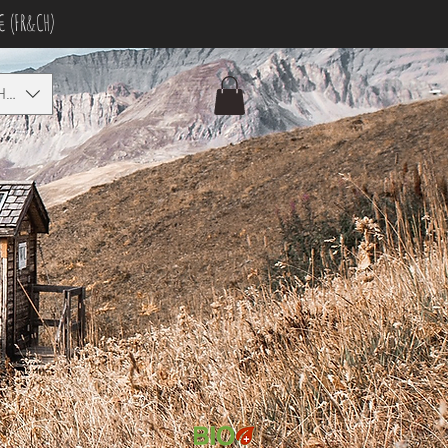
€ (FR&CH)
HF)