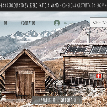
BAR CIOCCOLATO SVIZZERO FATTO A MANO
- CONSEGNA GRATUITA DA 50CHF/
CHF (C
DI
CONTATTO
Accedi
BARRETTE DI CIOCCOLATO